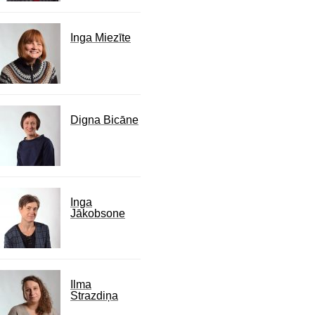
Inga Miezīte
Digna Bicāne
Inga
Jākobsone
Ilma
Strazdiņa