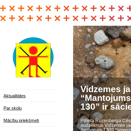
Vidzemes ja
“Mantojums
Aktualitātes
130” ir sāci
Par skolu
Mācību priekšmeti
Pētera Rozenberga Cēsu
audzēkņus Vidzemes jaun
Jansonam 130”! Simpozij