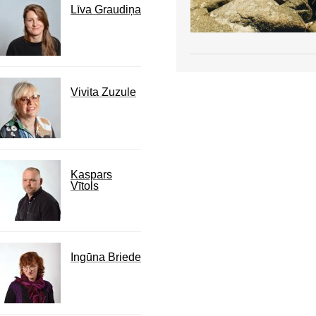
Līva Graudiņa
Vivita Zuzule
Kaspars
Vītols
Ingūna Briede