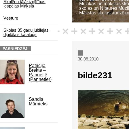
Skolēnu tālākizglītības
Mūzikas un mākslas sko
iespējas Mākslā
ām
skolas un Nītaures Mūzi
Mākslas skolas audzēkņ
Vēsture
Skolas 35 gadu jubilejas
digitālais katalogs
(vairāk…)
" />
PASNIEDZĒJI
30.08.2010.
Patricija
Brekte –
bilde231
Pannetjē
(Pannetier)
Sandis
Mūrnieks